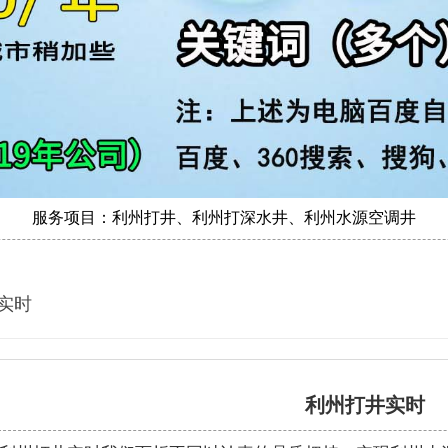
服务项目：利州打井、利州打深水井、利州水源空调井
实时
利州打井实时