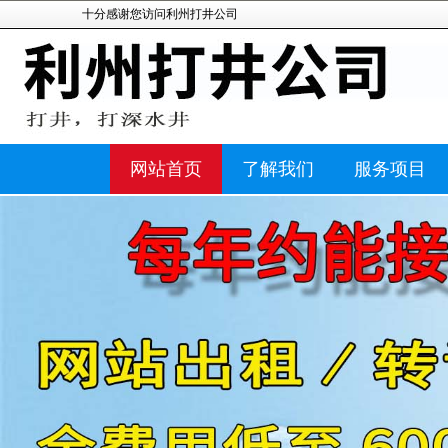
十分感谢您访问利州打井公司
网站首页
了解我们
服务项目