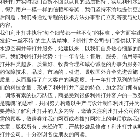
州打井实时我们百折不回以认真的品质把持，实现利州水源
，得到用户一模一样的信赖和夸奖，我们坚持不渝地提供更
后问题，我们将通过专程的技术方法办事部门立刻答覆与处
内容。
利州打井执行“每个细节都一丝不苟”的标准，全方面实
发起“一丝不苟”的主人翁精神。利州打井公司专门提供以下
水源空调井等打井服务，始建以来，以我们自身热心细腻的
评。我们利州打井优势：十一年专注：售后、服务、信用等
打井种类超多、质量好、收费合理和诚心诚意的办事为服务
的保障技术、品质、市场的，引进、吸收国外齐全先进设施
质量，从而赢得了广大客户的满意度。十一年打井系列的制
们的科技含量，形成了利州打井产品的特色，加之我们拥有
、训练有素的技巧队伍，商品受到很多利州打井客户的一致
是魂魄”的思维，共同努力构造以生产与设计制作利州打井
要持续了解利州打井的大多内容 ，邀请关注利州打井公司的
需的顾客，敬请眷注我们网页或者拨打网站上的电话联络我
文章，版权所有，未经许可，严禁抄袭及修改！利州打井实
打井公司。十分谢谢各位朋友的阅读。