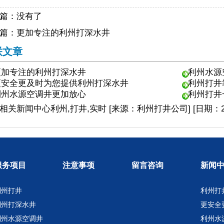
篇：没有了
篇：
更加专注的利州打深水井
联文章
更加专注的利州打深水井
利州水源
更安全更及时为您提供利州打深水井
利州打井
利州水源空调井更加放心
利州打井
相关
新闻中心
利州,打井,实时
[来源：利州打井公司
]
[日期：20
服务项目
注意事项
留言咨询
新闻
利州打井
利州打
利州打深水井
更安全
利州水源空调井
利州水